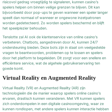
risicovol gedrag vroegtijdig te signaleren, kunnen casino’s
spelers helpen om binnen veilige grenzen te blijven. Dit kan
bijvoorbeeld door pop-ups te geven wanneer een speler langer
speelt dan normaal of wanneer er ongewone inzetpatronen
worden gedetecteerd. Zo worden spelers beschermd en blijft
het speelplezier behouden.
Tenslotte zal AI ook de klantenservice van online casino’s
verbeteren. Chatbots, aangedreven door AI, kunnen 24/7
ondersteuning bieden. Deze bots zijn in staat om veelgestelde
vragen te beantwoorden, problemen op te lossen en spelers
door het platform te begeleiden. Dit zorgt voor een snellere en
efficiëntere service, wat de algehele gebruikerservaring ten
goede komt.
Virtual Reality en Augmented Reality
Virtual Reality (VR) en Augmented Reality (AR) zijn
technologieën die de manier waarop spelers online casino’s
ervaren, drastisch kunnen veranderen. Met VR kunnen spelers
zich onderdompelen in een digitale casinoomgeving, waar ze
kunnen rondlopen, met andere spelers kunnen interactie hebben