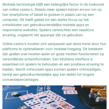
Mobiele technologie blijft een belangrijke factor in de toekomst
van online casino’s. Steeds meer spelers kiezen ervoor om op
hun smartphone of tablet te gokken in plaats van op een
computer. Dit heeft geleid tot een sterke focus op het
ontwikkelen van gebruiksvriendelijke mobiele apps en
responsieve websites. Spelers verwachten een naadloze
ervaring, ongeacht het apparaat dat ze gebruiken.
Online casino’s moeten zich aanpassen aan deze trend door hun
platforms te optimaliseren voor mobiele toegang. Dit betekent
dat spellen snel moeten laden en goed moeten functioneren op
verschillende schermformaten. Een intuïtieve interface is
essentieel om spelers te behouden en een positieve ervaring te
bieden. Slecht ontworpen apps kunnen spelers ontmoedigen,
terwijl een gebruiksvriendelijke app kan leiden tot hogere
conversiepercentages.