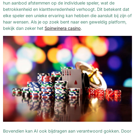
hun aanbod afstemmen op de individuele speler, wat de
betrokkenheid en klanttevredenheid verhoogt. Dit betekent dat
elke speler een unieke ervaring kan hebben die aansluit bij zijn of
haar wensen. Als je op zoek bent naar een geweldig platform,
bekijk dan zeker het
Spinwinera casino
.
Bovendien kan AI ook bijdragen aan verantwoord gokken. Door