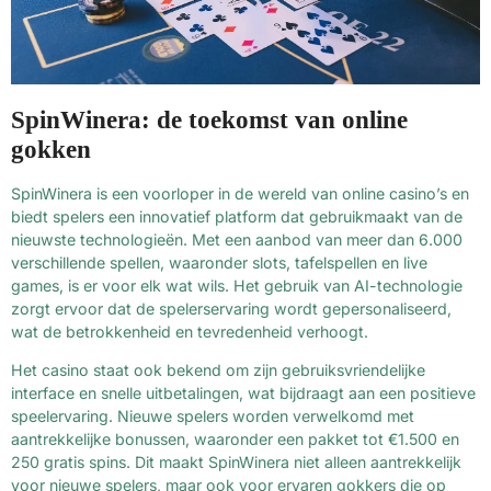
SpinWinera: de toekomst van online
gokken
SpinWinera is een voorloper in de wereld van online casino’s en
biedt spelers een innovatief platform dat gebruikmaakt van de
nieuwste technologieën. Met een aanbod van meer dan 6.000
verschillende spellen, waaronder slots, tafelspellen en live
games, is er voor elk wat wils. Het gebruik van AI-technologie
zorgt ervoor dat de spelerservaring wordt gepersonaliseerd,
wat de betrokkenheid en tevredenheid verhoogt.
Het casino staat ook bekend om zijn gebruiksvriendelijke
interface en snelle uitbetalingen, wat bijdraagt aan een positieve
speelervaring. Nieuwe spelers worden verwelkomd met
aantrekkelijke bonussen, waaronder een pakket tot €1.500 en
250 gratis spins. Dit maakt SpinWinera niet alleen aantrekkelijk
voor nieuwe spelers, maar ook voor ervaren gokkers die op