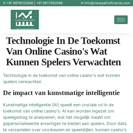
✆ +91 9819032846 | +91 9617392846
✉ info@clearpathsfinance.com
Technologie In De Toekomst
Van Online Casino's Wat
Kunnen Spelers Verwachten
Technologie in de toekomst van online casino's wat kunnen
spelers verwachten
De impact van kunstmatige intelligentie
Kunstmatige intelligentie (AI) speelt een cruciale rol in de
toekomst van online casino’s. AI kan worden ingezet om
speelgedrag te analyseren, wat het mogelijk maakt om
gepersonaliseerde ervaringen te bieden aan spelers. Door data
te verzamelen over voorkeuren en speelstijlen, kunnen casino’s