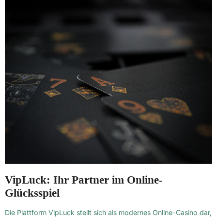
VipLuck: Ihr Partner im Online-
Glücksspiel
Die Plattform VipLuck stellt sich als modernes Online-Casino dar,