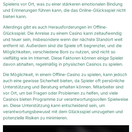
Spielens vor Ort, was zu einer stärkeren emotionalen Bindung
und Erinnerungen führen kann, die das Online-Glücksspiel nicht
bieten kann.
Allerdings gibt es auch Herausforderungen im Offline-
Glücksspiel. Die Anreise zu einem Casino kann zeitaufwendig
und teuer sein, insbesondere wenn der nächste Standort weit
entfernt ist. Außerdem sind die Spiele oft begrenzter, und die
Möglichkeiten, verschiedene Boni zu nutzen, sind nicht so
vielfältig wie im Internet. Diese Faktoren können einige Spieler
davon abhalten, regelmäßig in physischen Casinos zu spielen.
Die Möglichkeit, in einem Offline-Casino zu spielen, kann jedoch
auch eine gewisse Sicherheit bieten, da Spieler oft persönliche
Unterstützung und Beratung erhalten können. Mitarbeiter sind
vor Ort, um bei Fragen oder Problemen zu helfen, und viele
Casinos bieten Programme zur verantwortungsvollen Spielweise
an. Diese Unterstützung kann entscheidend sein, um
verantwortungsbewusst mit dem Glücksspiel umzugehen und
potenzielle Risiken zu minimieren.