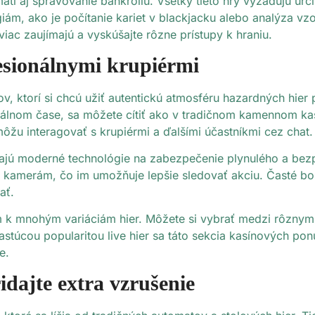
mäti aj spravovanie bankrollu. Všetky tieto hry vyžadujú urči
ám, ako je počítanie kariet v blackjacku alebo analýza vz
viac zaujímajú a vyskúšajte rôzne prístupy k hraniu.
fesionálnymi krupiérmi
ov, ktorí si chcú užiť autentickú atmosféru hazardných hie
reálnom čase, sa môžete cítiť ako v tradičnom kamennom kas
 môžu interagovať s krupiérmi a ďalšími účastníkmi cez chat.
ívajú moderné technológie na zabezpečenie plynulého a bez
ým kamerám, čo im umožňuje lepšie sledovať akciu. Časté bo
ať.
om k mnohým variáciám hier. Môžete si vybrať medzi rôznymi
astúcou popularitou live hier sa táto sekcia kasínových po
e.
idajte extra vzrušenie