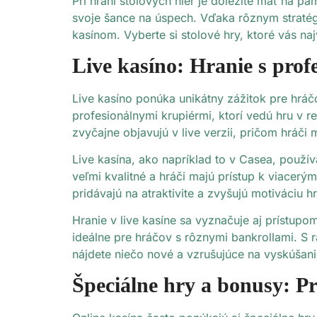
Pri hraní stolových hier je dôležité mať na pa
svoje šance na úspech. Vďaka rôznym stratégi
kasínom. Vyberte si stolové hry, ktoré vás naj
Live kasíno: Hranie s pro
Live kasíno ponúka unikátny zážitok pre hráč
profesionálnymi krupiérmi, ktorí vedú hru v 
zvyčajne objavujú v live verzii, pričom hráči
Live kasína, ako napríklad to v Casea, použ
veľmi kvalitné a hráči majú prístup k viacer
pridávajú na atraktivite a zvyšujú motiváciu hr
Hranie v live kasíne sa vyznačuje aj prístup
ideálne pre hráčov s rôznymi bankrollami. S r
nájdete niečo nové a vzrušujúce na vyskúšani
Špeciálne hry a bonusy: Pr