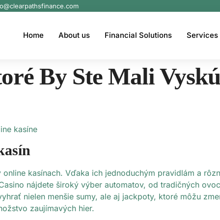
fo@clearpathsfinance.com
Home
About us
Financial Solutions
Services
toré By Ste Mali Vysk
line kasíne
kasín
v online kasínach. Vďaka ich jednoduchým pravidlám a rôzno
Casino nájdete široký výber automatov, od tradičných ovo
yhrať nielen menšie sumy, ale aj jackpoty, ktoré môžu zmen
nožstvo zaujímavých hier.