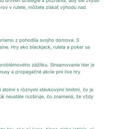
tú úroveň stratégie a poznania, aby ste zvýšili
orov v rulete, môžete získať výhodu nad
r priamo z pohodlia svojho domova. S
íne. Hry ako blackjack, ruleta a poker sa
problémového zážitku. Streamovanie hier je
nusy a propagačné akcie pre live hry
 stolmi s rôznymi stávkovými limitmi, čo je
núk neustále rozširuje, čo znamená, že vždy