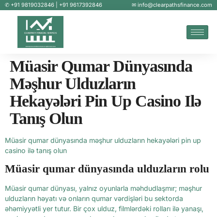
✆ +91 9819032846 | +91 9617392846
✉ info@clearpathsfinance.com
Müasir Qumar Dünyasında
Məşhur Ulduzların
Hekayələri Pin Up Casino Ilə
Tanış Olun
Müasir qumar dünyasında məşhur ulduzların hekayələri pin up
casino ilə tanış olun
Müasir qumar dünyasında ulduzların rolu
Müasir qumar dünyası, yalnız oyunlarla məhdudlaşmır; məşhur
ulduzların həyatı və onların qumar vərdişləri bu sektorda
əhəmiyyətli yer tutur. Bir çox ulduz, filmlərdəki rolları ilə yanaşı,