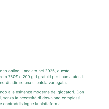
ioco online. Lanciato nel 2025, questa
o a 750€ e 200 giri gratuiti per i nuovi utenti.
 di attirare una clientela variegata.
ttando alle esigenze moderne dei giocatori. Con
ti, senza la necessità di download complessi.
che contraddistingue la piattaforma.