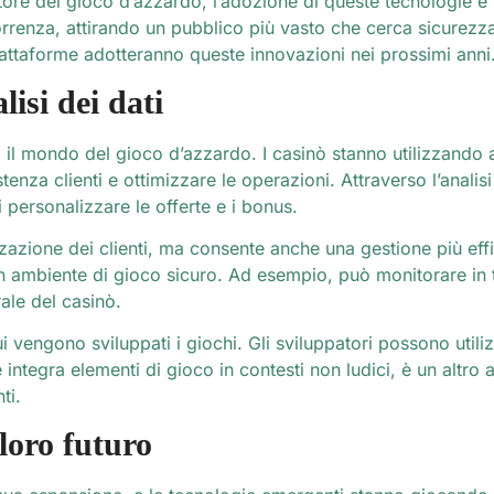
ore del gioco d’azzardo, l’adozione di queste tecnologie è 
rrenza, attirando un pubblico più vasto che cerca sicurezza
attaforme adotteranno queste innovazioni nei prossimi anni
lisi dei dati
ndo il mondo del gioco d’azzardo. I casinò stanno utilizzando 
tenza clienti e ottimizzare le operazioni. Attraverso l’analis
personalizzare le offerte e i bonus.
azione dei clienti, ma consente anche una gestione più effica
n ambiente di gioco sicuro. Ad esempio, può monitorare in t
ale del casinò.
ui vengono sviluppati i giochi. Gli sviluppatori possono util
 integra elementi di gioco in contesti non ludici, è un altro a
ti.
loro futuro