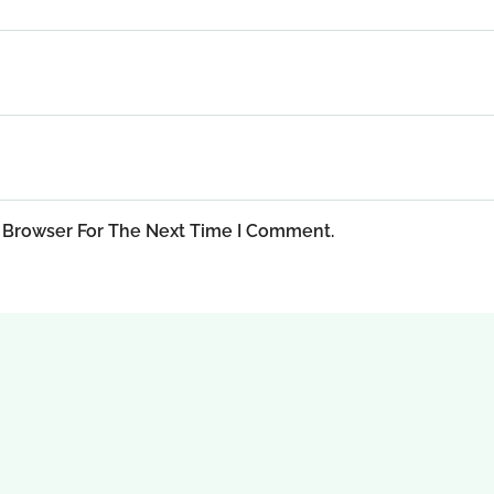
 Browser For The Next Time I Comment.