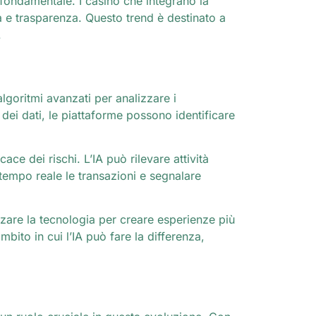
fondamentale. I casinò che integrano la
 e trasparenza. Questo trend è destinato a
.
algoritmi avanzati per analizzare i
i dei dati, le piattaforme possono identificare
ce dei rischi. L’IA può rilevare attività
empo reale le transazioni e segnalare
izzare la tecnologia per creare esperienze più
mbito in cui l’IA può fare la differenza,