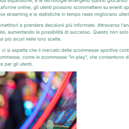
inua espansione, e le tecnologie emergenti stanno giocando 
taforme online, gli utenti possono scommettere su eventi sp
ive streaming e le statistiche in tempo reale migliorano ulte
commettitori a prendere decisioni più informate. Attraverso l’an
ate, aumentando le possibilità di successo. Questo non solo a
 più sicuri nelle loro scelte.
 ci si aspetta che il mercato delle scommesse sportive cont
mmesse, come le scommesse “in-play”, che consentono di s
 per gli utenti.