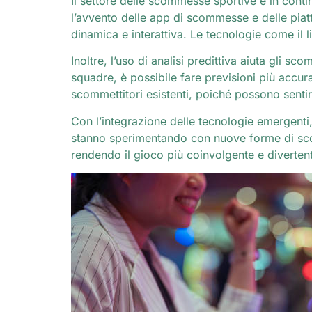
Il settore delle scommesse sportive è in cont
l’avvento delle app di scommesse e delle piat
dinamica e interattiva. Le tecnologie come il l
Inoltre, l’uso di analisi predittiva aiuta gli s
squadre, è possibile fare previsioni più accur
scommettitori esistenti, poiché possono sentirsi
Con l’integrazione delle tecnologie emergenti,
stanno sperimentando con nuove forme di sco
rendendo il gioco più coinvolgente e divertente