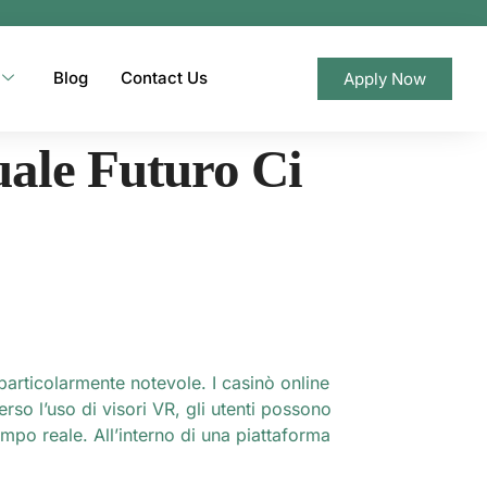
Blog
Contact Us
Apply Now
ale Futuro Ci
o particolarmente notevole. I casinò online
rso l’uso di visori VR, gli utenti possono
empo reale. All’interno di una piattaforma