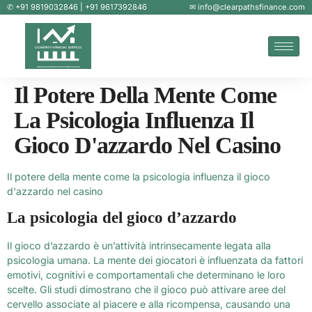
✆ +91 9819032846 | +91 9617392846
✉ info@clearpathsfinance.com
Il Potere Della Mente Come
La Psicologia Influenza Il
Gioco D'azzardo Nel Casino
Il potere della mente come la psicologia influenza il gioco
d'azzardo nel casino
La psicologia del gioco d’azzardo
Il gioco d’azzardo è un’attività intrinsecamente legata alla
psicologia umana. La mente dei giocatori è influenzata da fattori
emotivi, cognitivi e comportamentali che determinano le loro
scelte. Gli studi dimostrano che il gioco può attivare aree del
cervello associate al piacere e alla ricompensa, causando una