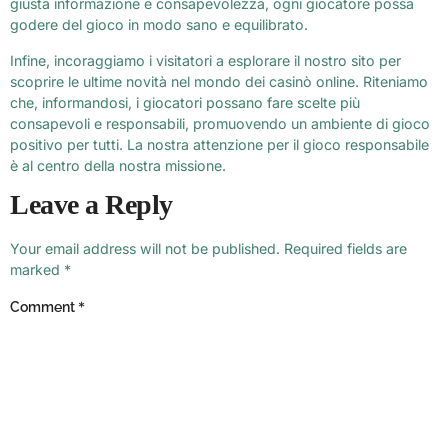
giusta informazione e consapevolezza, ogni giocatore possa
godere del gioco in modo sano e equilibrato.
Infine, incoraggiamo i visitatori a esplorare il nostro sito per
scoprire le ultime novità nel mondo dei casinò online. Riteniamo
che, informandosi, i giocatori possano fare scelte più
consapevoli e responsabili, promuovendo un ambiente di gioco
positivo per tutti. La nostra attenzione per il gioco responsabile
è al centro della nostra missione.
Leave a Reply
Your email address will not be published.
Required fields are
marked
*
*
Comment