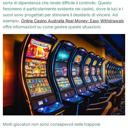
sorta di dipendenza che rende difficile il controllo. Questo
fenomeno è particolarmente evidente nei casinò, dove le luci e i
suoni sono progettati per stimolare il desiderio di vincere. Ad
esempio,
Online Casino Australia Real Money: Easy Withdrawals
offre informazioni su come gestire queste situazioni.
Molti giocatori non sono consapevoli delle trappole