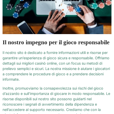
Il nostro impegno per il gioco responsabile
Il nostro sito è dedicato a fornire informazioni utili e risorse per
garantire un’esperienza di gioco sicura e responsabile. Offriamo
dettagli sui migliori casinò online, con un focus su metodi di
prelievo semplici e sicuri. La nostra missione è aiutare i giocatori
a comprendere le procedure di gioco e a prendere decisioni
informate.
Inoltre, promuoviamo la consapevolezza sui rischi del gioco
d’azzardo e sull’importanza di giocare in modo responsabile. Le
risorse disponibili sul nostro sito possono guidarti nel
riconoscere i segnali di avvertimento della dipendenza e
nell’accedere al supporto necessario. Crediamo che con la