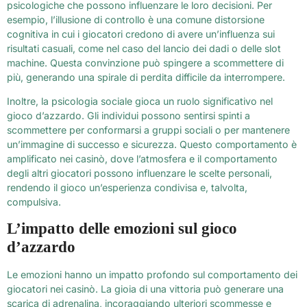
psicologiche che possono influenzare le loro decisioni. Per
esempio, l’illusione di controllo è una comune distorsione
cognitiva in cui i giocatori credono di avere un’influenza sui
risultati casuali, come nel caso del lancio dei dadi o delle slot
machine. Questa convinzione può spingere a scommettere di
più, generando una spirale di perdita difficile da interrompere.
Inoltre, la psicologia sociale gioca un ruolo significativo nel
gioco d’azzardo. Gli individui possono sentirsi spinti a
scommettere per conformarsi a gruppi sociali o per mantenere
un’immagine di successo e sicurezza. Questo comportamento è
amplificato nei casinò, dove l’atmosfera e il comportamento
degli altri giocatori possono influenzare le scelte personali,
rendendo il gioco un’esperienza condivisa e, talvolta,
compulsiva.
L’impatto delle emozioni sul gioco
d’azzardo
Le emozioni hanno un impatto profondo sul comportamento dei
giocatori nei casinò. La gioia di una vittoria può generare una
scarica di adrenalina, incoraggiando ulteriori scommesse e