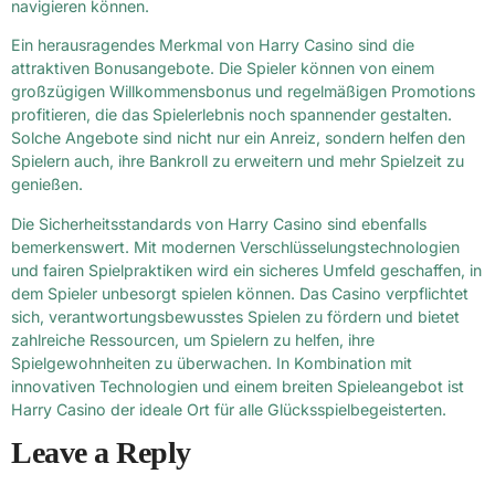
navigieren können.
Ein herausragendes Merkmal von Harry Casino sind die
attraktiven Bonusangebote. Die Spieler können von einem
großzügigen Willkommensbonus und regelmäßigen Promotions
profitieren, die das Spielerlebnis noch spannender gestalten.
Solche Angebote sind nicht nur ein Anreiz, sondern helfen den
Spielern auch, ihre Bankroll zu erweitern und mehr Spielzeit zu
genießen.
Die Sicherheitsstandards von Harry Casino sind ebenfalls
bemerkenswert. Mit modernen Verschlüsselungstechnologien
und fairen Spielpraktiken wird ein sicheres Umfeld geschaffen, in
dem Spieler unbesorgt spielen können. Das Casino verpflichtet
sich, verantwortungsbewusstes Spielen zu fördern und bietet
zahlreiche Ressourcen, um Spielern zu helfen, ihre
Spielgewohnheiten zu überwachen. In Kombination mit
innovativen Technologien und einem breiten Spieleangebot ist
Harry Casino der ideale Ort für alle Glücksspielbegeisterten.
Leave a Reply