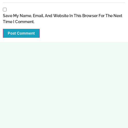
Save My Name, Email, And Website In This Browser For The Next
Time I Comment.