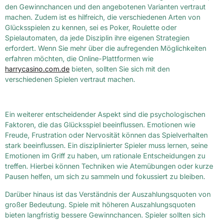
den Gewinnchancen und den angebotenen Varianten vertraut
machen. Zudem ist es hilfreich, die verschiedenen Arten von
Glücksspielen zu kennen, sei es Poker, Roulette oder
Spielautomaten, da jede Disziplin ihre eigenen Strategien
erfordert. Wenn Sie mehr über die aufregenden Möglichkeiten
erfahren möchten, die Online-Plattformen wie
harrycasino.com.de
bieten, sollten Sie sich mit den
verschiedenen Spielen vertraut machen.
Ein weiterer entscheidender Aspekt sind die psychologischen
Faktoren, die das Glücksspiel beeinflussen. Emotionen wie
Freude, Frustration oder Nervosität können das Spielverhalten
stark beeinflussen. Ein disziplinierter Spieler muss lernen, seine
Emotionen im Griff zu haben, um rationale Entscheidungen zu
treffen. Hierbei können Techniken wie Atemübungen oder kurze
Pausen helfen, um sich zu sammeln und fokussiert zu bleiben.
Darüber hinaus ist das Verständnis der Auszahlungsquoten von
großer Bedeutung. Spiele mit höheren Auszahlungsquoten
bieten langfristig bessere Gewinnchancen. Spieler sollten sich