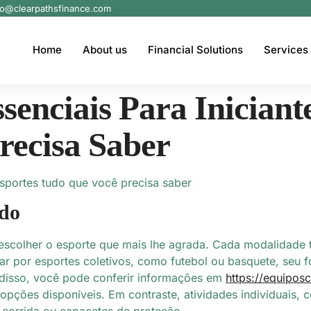
fo@clearpathsfinance.com
Home
About us
Financial Solutions
Services
enciais Para Iniciant
recisa Saber
esportes tudo que você precisa saber
ado
 escolher o esporte que mais lhe agrada. Cada modalidade 
sar por esportes coletivos, como futebol ou basquete, se
disso, você pode conferir informações em
https://equipos
pções disponíveis. Em contraste, atividades individuais, 
e corrida ou capacetes de proteção.