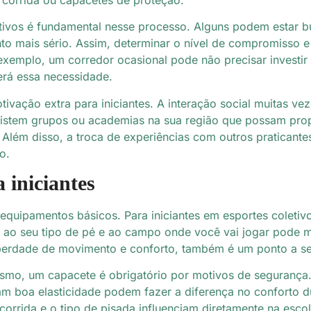
etivos é fundamental nesse processo. Alguns podem estar b
o mais sério. Assim, determinar o nível de compromisso e 
xemplo, um corredor ocasional pode não precisar investir
erá essa necessidade.
ação extra para iniciantes. A interação social muitas vez
existem grupos ou academias na sua região que possam prop
 Além disso, a troca de experiências com outros praticante
o.
 iniciantes
 equipamentos básicos. Para iniciantes em esportes coletiv
e ao seu tipo de pé e ao campo onde você vai jogar pode 
iberdade de movimento e conforto, também é um ponto a s
lismo, um capacete é obrigatório por motivos de segurança
m boa elasticidade podem fazer a diferença no conforto du
de corrida e o tipo de pisada influenciam diretamente na esc