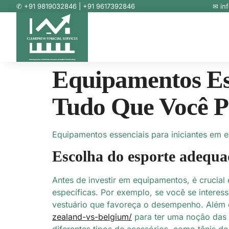
✆ +91 9819032846 | +91 9617392846
✉ in
Equipamentos Ess
Tudo Que Você P
Equipamentos essenciais para iniciantes em 
Escolha do esporte adequ
Antes de investir em equipamentos, é crucial
específicas. Por exemplo, se você se interes
vestuário que favoreça o desempenho. Além 
zealand-vs-belgium/
para ter uma noção das o
diferentes tipos de acessórios, como tênis d