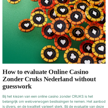
How to evaluate Online Casino
Zonder Cruks Nederland without
guesswork
Bij het kiezen van een online casino zonder CRUKS is het
belangrijk om weloverwogen beslissingen te nemen. Het aanbod
is divers, en de kwaliteit varieert sterk. Bij de evaluatie van deze