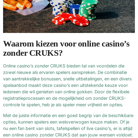
Waarom kiezen voor online casino’s
zonder CRUKS?
Online casino’s zonder CRUKS bieden tal van voordelen die
zowel nieuwe als ervaren spelers aanspreken. De combinatie
van aantrekkelijke bonussen, snelle uitbetalingen, en een divers
spelaanbod maakt deze casino’s een uitstekende keuze voor
iedereen die wil genieten van online gokken. Door de flexibele
registratieprocessen en de mogelijkheid om zonder CRUKS-
controle te spelen, heb je als speler meer vrijheid en opties.
Met de juiste informatie en een goed begrip van de beschikbare
opties, kunnen spelers een weloverwogen keuze maken. Of je
nu een fan bent van slots, tafelspellen of live casino’s, er is altijd
een online casino zonder CRUKS dat aan jouw wensen voldoet.