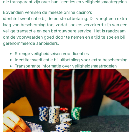
die transparant zijn over hun licenties en veiligheidsmaatregelen.
Bovendien vereisen de meeste online casino’s
identiteitsverificatie bij de eerste uitbetaling. Dit voegt een extra
laag van bescherming toe, zodat spelers verzekerd zijn van een
veilige transactie en een betrouwbare service. Het is raadzaam
om de voorwaarden goed door te nemen en altijd te spelen bij
gerenommeerde aanbieders.
Strenge veiligheidseisen voor licenties
Identiteitsverificatie bij uitbetaling voor extra bescherming
Transparante informatie over veiligheidsmaatregelen