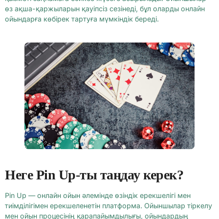
өз ақша-қаржыларын қауіпсіз сезінеді, бұл оларды онлайн
ойындарға көбірек тартуға мүмкіндік береді.
Неге Pin Up-ты таңдау керек?
Pin Up — онлайн ойын әлемінде өзіндік ерекшелігі мен
тиімділігімен ерекшеленетін платформа. Ойыншылар тіркелу
мен ойын процесінің қарапайымдылығы, ойындардың