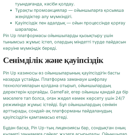
туындағанда, кәсіби қолдау.
Тұрақты промоакциялар — ойыншыларға қосымша
жеңілдіктер алу мүмкіндігі.
Қауіпсіздік пен адалдық — ойын процессінде қорғау
шаралары.
Pin Up платформасы ойыншыларды қызықтыру үшін
тынымсыз жұмыс істеп, олардың міндетті түрде пайдасын
көруіне мүмкіндік береді.
Сенімділік және қауіпсіздік
Pin Up казиносы өз ойыншыларының қауіпсіздігін басты
назарда ұстайды. Платформа заманауи шифрлау
технологияларын қолдана отырып, ойыншылардың
деректерін қорғайды. GameFair, егер ойыншы қандай да бір
мәселеге тап болса, оған жедел көмек көрсету үшін 24/7
режимінде жұмыс істейді. Бұл ойыншылардың сенімін
арттырады, сондай-ақ платформаны пайдаланудың
қауіпсіздігін қамтамасыз етеді.
Бұдан басқа, Pin Up-тың лицензиясы бар, сондықтан оның
қызметі заңнамаға сәйкес жүзеге асырылады. Ойыншылар