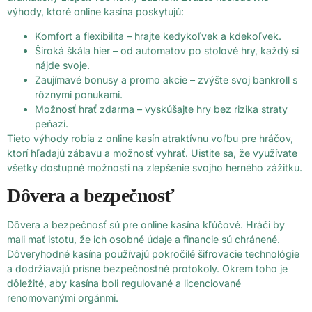
výhody, ktoré online kasína poskytujú:
Komfort a flexibilita – hrajte kedykoľvek a kdekoľvek.
Široká škála hier – od automatov po stolové hry, každý si
nájde svoje.
Zaujímavé bonusy a promo akcie – zvýšte svoj bankroll s
rôznymi ponukami.
Možnosť hrať zdarma – vyskúšajte hry bez rizika straty
peňazí.
Tieto výhody robia z online kasín atraktívnu voľbu pre hráčov,
ktorí hľadajú zábavu a možnosť vyhrať. Uistite sa, že využívate
všetky dostupné možnosti na zlepšenie svojho herného zážitku.
Dôvera a bezpečnosť
Dôvera a bezpečnosť sú pre online kasína kľúčové. Hráči by
mali mať istotu, že ich osobné údaje a financie sú chránené.
Dôveryhodné kasína používajú pokročilé šifrovacie technológie
a dodržiavajú prísne bezpečnostné protokoly. Okrem toho je
dôležité, aby kasína boli regulované a licenciované
renomovanými orgánmi.