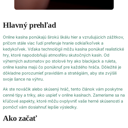
Hlavný prehľad
Online kasína ponúkajú širokú škálu hier a vzrušujúcich zážitkov,
pričom stále viac ľudí preferuje hranie odkiaľkoľvek a
kedykoľvek. Vďaka technológii môžu kasína ponúkať realistické
hry, ktoré napodobňujú atmosféru skutočných kasín. Od
výherných automatov po stolové hry ako blackjack a ruleta,
online kasína majú čo ponúknuť pre každého hráča. Dôležité je
dôkladne porozumieť pravidlám a stratégiám, aby ste zvýšili
svoje šance na výhru.
Ak ste nováčik alebo skúsený hráč, tento článok vám poskytne
cenné tipy a triky, ako uspieť v online kasínach. Zameriame sa na
kľúčové aspekty, ktoré môžu ovplyvniť vaše herné skúsenosti a
pomôcť vám dosiahnuť lepšie výsledky.
Ako začať