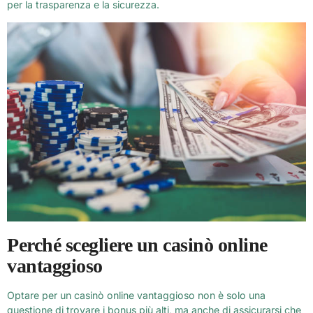
per la trasparenza e la sicurezza.
Perché scegliere un casinò online
vantaggioso
Optare per un casinò online vantaggioso non è solo una
questione di trovare i bonus più alti, ma anche di assicurarsi che