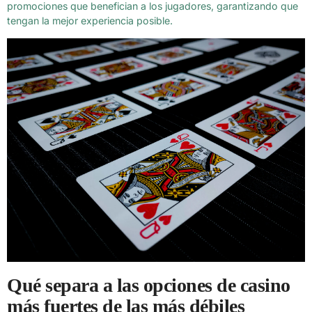
promociones que benefician a los jugadores, garantizando que
tengan la mejor experiencia posible.
Qué separa a las opciones de casino
más fuertes de las más débiles