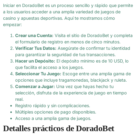
Iniciar en DoradoBet es un proceso sencillo y rápido que permite
a los usuarios acceder a una amplia variedad de juegos de
casino y apuestas deportivas. Aquí te mostramos cómo
empezar:
Crear una Cuenta:
Visita el sitio de DoradoBet y completa
el formulario de registro en menos de cinco minutos.
Verificar Tus Datos:
Asegúrate de confirmar tu identidad
para garantizar la seguridad de tus transacciones.
Hacer un Depósito:
El depósito mínimo es de 10 USD, lo
que facilita el acceso a los juegos.
Seleccionar Tu Juego:
Escoge entre una amplia gama de
opciones que incluye tragamonedas, blackjack y ruleta.
Comenzar a Jugar:
Una vez que hayas hecho tu
selección, disfruta de la experiencia de juego en tiempo
real.
Registro rápido y sin complicaciones.
Múltiples opciones de pago disponibles.
Acceso a una amplia gama de juegos.
Detalles prácticos de DoradoBet