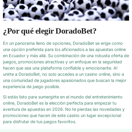
¿Por qué elegir DoradoBet?
En un panorama lleno de opciones, DoradoBet se erige como
una opción preferida para los aficionados a las apuestas online
en Ecuador y más allá. Su combinación de una robusta oferta de
juegos, promociones atractivas y un enfoque en la seguridad
hacen que sea una plataforma confiable y emocionante. Al
unirte a DoradoBet, no solo accedes a un casino online, sino a
una comunidad de jugadores apasionados que buscan la mejor
experiencia de juego posible.
Si estás listo para sumergirte en el mundo del entretenimiento
online, DoradoBet es la elección perfecta para empezar tu
aventura de apuestas en 2026. No te pierdas las novedades y
promociones que hacen de este casino un lugar excepcional
para disfrutar de tus juegos favoritos.