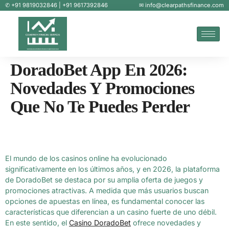
✆ +91 9819032846 | +91 9617392846
✉ info@clearpathsfinance.com
DoradoBet App En 2026:
Novedades Y Promociones
Que No Te Puedes Perder
El mundo de los casinos online ha evolucionado
significativamente en los últimos años, y en 2026, la plataforma
de DoradoBet se destaca por su amplia oferta de juegos y
promociones atractivas. A medida que más usuarios buscan
opciones de apuestas en línea, es fundamental conocer las
características que diferencian a un casino fuerte de uno débil.
En este sentido, el
Casino DoradoBet
ofrece novedades y