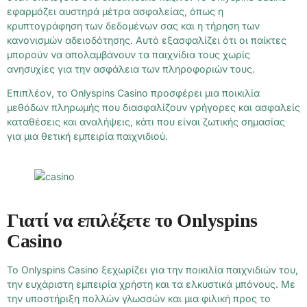
εφαρμόζει αυστηρά μέτρα ασφαλείας, όπως η
κρυπτογράφηση των δεδομένων σας και η τήρηση των
κανονισμών αδειοδότησης. Αυτό εξασφαλίζει ότι οι παίκτες
μπορούν να απολαμβάνουν τα παιχνίδια τους χωρίς
ανησυχίες για την ασφάλεια των πληροφοριών τους.
Επιπλέον, το Onlyspins Casino προσφέρει μια ποικιλία
μεθόδων πληρωμής που διασφαλίζουν γρήγορες και ασφαλείς
καταθέσεις και αναλήψεις, κάτι που είναι ζωτικής σημασίας
για μια θετική εμπειρία παιχνιδιού.
Γιατί να επιλέξετε το Onlyspins
Casino
Το Onlyspins Casino ξεχωρίζει για την ποικιλία παιχνιδιών του,
την ευχάριστη εμπειρία χρήστη και τα ελκυστικά μπόνους. Με
την υποστήριξη πολλών γλωσσών και μια φιλική προς το